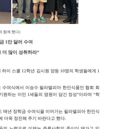
와 함께 했다)
금
1
만
달러
수여
고
더
많이
성취하라
”
펜
하이
스쿨
12
학년
김시원
양등
10
명의
학생들에게
1
금
수여식에서
이승수
필라델피아
한인식품인
협회
회
기원하는
이민
1
세들의
염원이
담긴
정성
”
이라며
“
학
도
매년
장학금
수여식을
이어가는
필라델피아
한인식
에
더욱
정진해
주기
바란다고
했다
.
들의
노력으로
이제는
주류사회의
중심이
돼가고
있