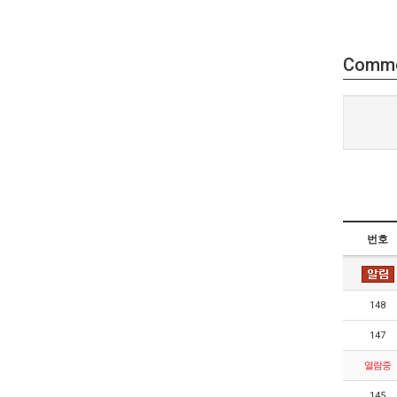
Comm
번호
148
147
열람중
145