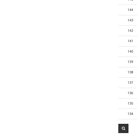
144
143
142
141
140
139
138
137
136
135
134