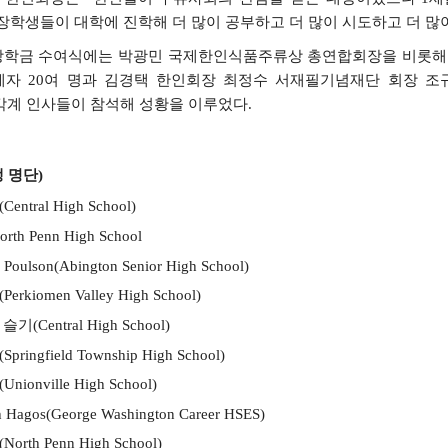
장학생들이
대학에
진학해
더
많이
공부하고
더
많이
시도하고
더
많
장학금
수여식에는
박광민
국제한인식품주류상
총연합회장을
비롯해
계자
20
여
명과
김경택
한인회장
최정수
서재필기념재단
회장
조
각계
인사들이
참석해
성황을
이루었다
.
생
명단)
(Central High School)
orth Penn High School
l Poulson(Abington Senior High School)
(Perkiomen Valley High School)
슬기
(Central High School)
(Springfield Township High School)
(Unionville High School)
 Hagos(George Washington Career HSES)
(North Penn High School)