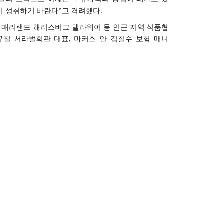
이
성취하기
바란다
”
고
격려했다
.
매리랜드
해리스버그
델라웨어
등
인근
지역
식품협
규철
서라벌회관
대표
,
마커스
안
김철수
보험
매니