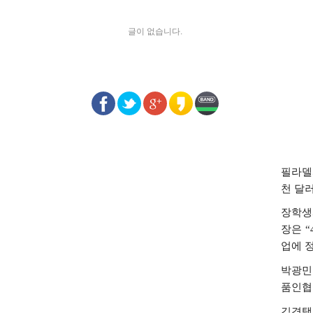
글이 없습니다.
필라델
천
달
장학생
장은
“
업에
박광민
품인협
김경택