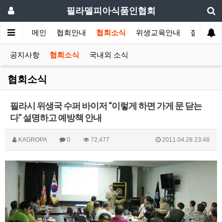
필라델피아식품인협회
메인
협회안내
협회소식
위생교육안내
질의답변
공지사항
협회소식
국내외 소식
협회소식
필라시 위생국 수퍼 바이저 “이렇게 하면 가게 문 닫는
다” 설명하고 예방책 안내
KAGROPA
0
72,477
2011.04.28 23:48