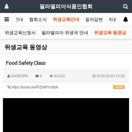
필라델피아식품인협회
협회안내
협회소식
위생교육안내
질의답변
자료실
인 위생교육신청서
필라델피아 위생국 안내
위생교육 동영상
위생교육 동영상
Food Safety Class
KAGROPA
0
43,032
2018.03.03 14:29
https://youtu.be/PZjvWYuXfpk
15,031