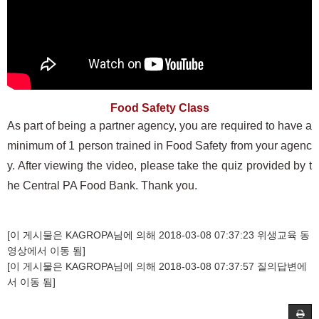
Food Safety Class
As part of being a partner agency, you are required to have a
minimum of 1 person trained in Food Safety from your agenc
y. After viewing the video, please take the quiz provided by t
he Central PA Food Bank. Thank you.
[이 게시물은 KAGROPA님에 의해 2018-03-08 07:37:23 위생교육 동
영상에서 이동 됨]
[이 게시물은 KAGROPA님에 의해 2018-03-08 07:37:57 질의답변에
서 이동 됨]