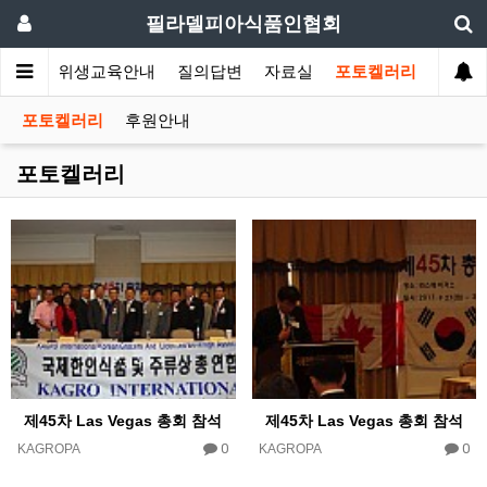
필라델피아식품인협회
회소식
위생교육안내
질의답변
자료실
포토켈러리
포토켈러리
후원안내
포토켈러리
제45차 Las Vegas 총회 참석
제45차 Las Vegas 총회 참석
0
0
KAGROPA
KAGROPA