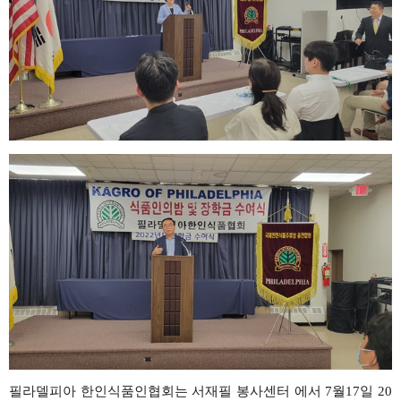
필라델피아
한인식품인협회는
서재필 봉사센터 에서
7
월
17
일
20