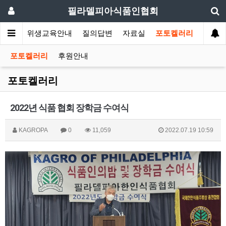
필라델피아식품인협회
회소식
위생교육안내
질의답변
자료실
포토켈러리
포토켈러리
후원안내
포토켈러리
2022년 식품 협회 장학금 수여식
KAGROPA
0
11,059
2022.07.19 10:59