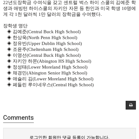
22
년도장학금 수여식을
갖고
센트럴
벅스
하이
스쿨의
김예준
학
생과
애빙턴
하이스쿨의
자키안
자몬
등
한인과
미국
학생
10
명에
게
각
1
천
달러씩
1
만
달러의
장학금을
수여했다
.
장학생
명단
◈
김예준
(Central Buck High School)
◈
한상욱
(North Penn High School)
◈
정유빈
(Upper Dublin High School)
◈
조윤주
(Cheltenham High School)
◈
이영선
(Central Buck High School)
◈
자키안 하몬
(Abington HS High School)
◈
정성태
(Lower Moreland High School)
◈
채경민
(Abington Senior High School)
◈
애슐리 김
(Lower Moreland High School)
◈
페들린 루이네우스
(Central High School)
Comments
로그인한 회원만 댓글 등록이 가능합니다.