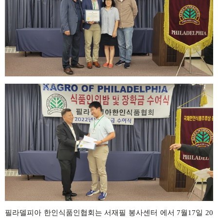
필라델피아
한인식품인협회는
서재필 봉사센터 에서
7
월
17
일
20