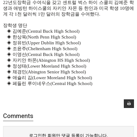
22
년도장학금 수여식을
갖고
센트럴
벅스
하이
스쿨의
김예준
학
생과
애빙턴
하이스쿨의
자키안
자몬
등
한인과
미국
학생
10
명에
게
각
1
천
달러씩
1
만
달러의
장학금을
수여했다
.
장학생
명단
◈
김예준
(Central Buck High School)
◈
한상욱
(North Penn High School)
◈
정유빈
(Upper Dublin High School)
◈
조윤주
(Cheltenham High School)
◈
이영선
(Central Buck High School)
◈
자키안 하몬
(Abington HS High School)
◈
정성태
(Lower Moreland High School)
◈
채경민
(Abington Senior High School)
◈
애슐리 김
(Lower Moreland High School)
◈
페들린 루이네우스
(Central High School)
Comments
로그인한 회원만 댓글 등록이 가능합니다.