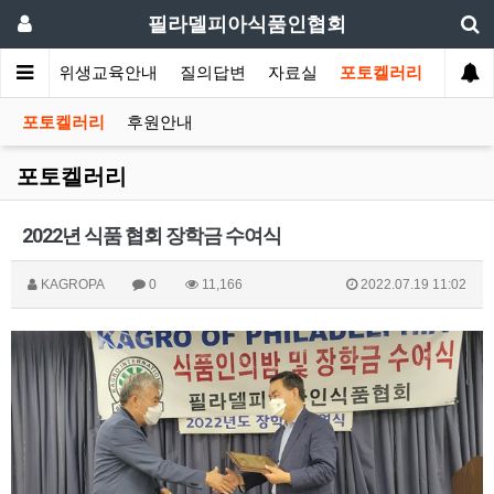
필라델피아식품인협회
회소식
위생교육안내
질의답변
자료실
포토켈러리
포토켈러리
후원안내
포토켈러리
2022년 식품 협회 장학금 수여식
KAGROPA
0
11,166
2022.07.19 11:02