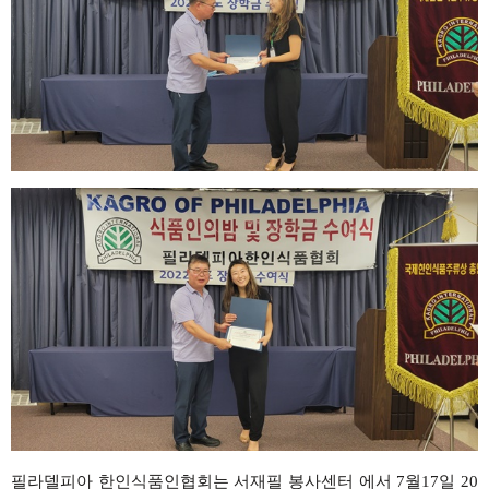
필라델피아
한인식품인협회는
서재필 봉사센터 에서
7
월
17
일
20