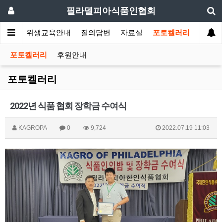
필라델피아식품인협회
회소식
위생교육안내
질의답변
자료실
포토켈러리
포토켈러리
후원안내
포토켈러리
2022년 식품 협회 장학금 수여식
KAGROPA
0
9,724
2022.07.19 11:03