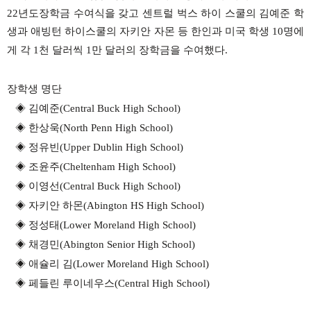
22
년도장학금 수여식을
갖고
센트럴
벅스
하이
스쿨의
김예준
학
생과
애빙턴
하이스쿨의
자키안
자몬
등
한인과
미국
학생
10
명에
게
각
1
천
달러씩
1
만
달러의
장학금을
수여했다
.
장학생
명단
◈
김예준
(Central Buck High School)
◈
한상욱
(North Penn High School)
◈
정유빈
(Upper Dublin High School)
◈
조윤주
(Cheltenham High School)
◈
이영선
(Central Buck High School)
◈
자키안 하몬
(Abington HS High School)
◈
정성태
(Lower Moreland High School)
◈
채경민
(Abington Senior High School)
◈
애슐리 김
(Lower Moreland High School)
◈
페들린 루이네우스
(Central High School)