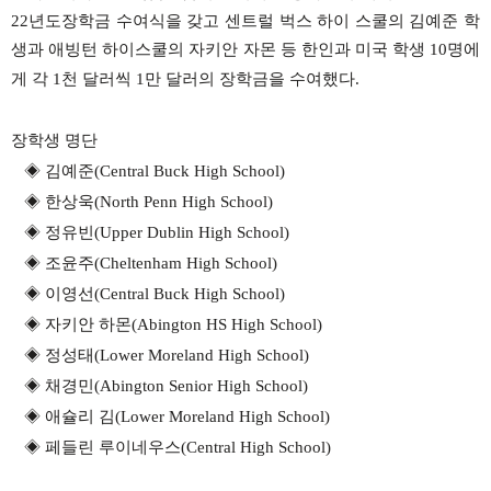
22
년도장학금 수여식을
갖고
센트럴
벅스
하이
스쿨의
김예준
학
생과
애빙턴
하이스쿨의
자키안
자몬
등
한인과
미국
학생
10
명에
게
각
1
천
달러씩
1
만
달러의
장학금을
수여했다
.
장학생
명단
◈
김예준
(Central Buck High School)
◈
한상욱
(North Penn High School)
◈
정유빈
(Upper Dublin High School)
◈
조윤주
(Cheltenham High School)
◈
이영선
(Central Buck High School)
◈
자키안 하몬
(Abington HS High School)
◈
정성태
(Lower Moreland High School)
◈
채경민
(Abington Senior High School)
◈
애슐리 김
(Lower Moreland High School)
◈
페들린 루이네우스
(Central High School)