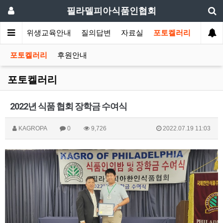
필라델피아식품인협회
회소식
위생교육안내
질의답변
자료실
포토켈러리
포토켈러리
후원안내
포토켈러리
2022년 식품 협회 장학금 수여식
KAGROPA
0
9,726
2022.07.19 11:03