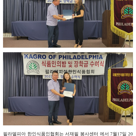
필라델피아
한인식품인협회는
서재필 봉사센터 에서
7
월
17
일
20