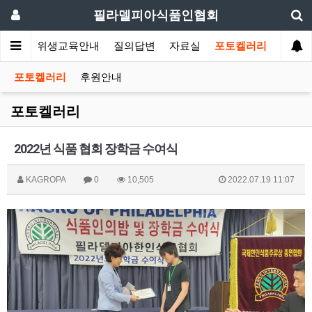
필라델피아식품인협회
회소식
위생교육안내
질의답변
자료실
포토켈러리
포토켈러리
후원안내
포토켈러리
2022년 식품 협회 장학금 수여식
KAGROPA
0
10,505
2022.07.19 11:07