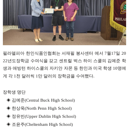
필라델피아
한인식품인협회는
서재필 봉사센터 에서
7
월
17
일
20
22
년도장학금 수여식을
갖고
센트럴
벅스
하이
스쿨의
김예준
학
생과
애빙턴
하이스쿨의
자키안
자몬
등
한인과
미국
학생
10
명에
게
각
1
천
달러씩
1
만
달러의
장학금을
수여했다
.
장학생
명단
◈
김예준
(Central Buck High School)
◈
한상욱
(North Penn High School)
◈
정유빈
(Upper Dublin High School)
◈
조윤주
(Cheltenham High School)