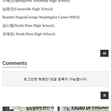
이혜인
(Springfield Township High School)
남효인
(Unionville High School)
Ramlah Hagos(George Washington Career HSES)
김시원
(North Penn High School)
조예은
( North Penn High School)
Comments
로그인한 회원만 댓글 등록이 가능합니다.