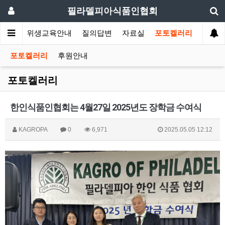
필라델피아식품인협회
회소식
위생교육안내
질의답변
자료실
포토켈러리
포토켈러리
후원안내
포토켈러리
한인식품인협회는 4월27일 2025년도 장학금 수여식
KAGROPA
0
6,971
2025.05.05 12:12