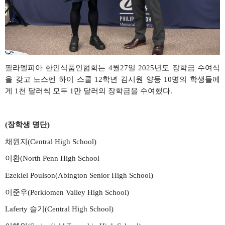
필라델피아
한인식품인협회는
4
월
27
일
2025
년도
장학금
수여식
을
갖고
노스펜
하이
스쿨
12
학년
김시원
양등
10
명의
학생들에
게
1
천
달러씩
모두
1
만
달러의
장학금을
수여했다
.
(
장학생
명단
)
채원지
(Central High School)
이환
(North Penn High School
Ezekiel Poulson(Abington Senior High School)
이준우
(Perkiomen Valley High School)
Laferty
슬기
(Central High School)