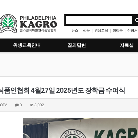
뉴스
식품
위생교육
장학금
신청서
|
|
|
|
위생교육안내
질의답변
자료실
품인협회 4월27일 2025년도 장학금 수여식
OPA
0
8,092