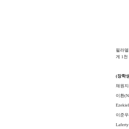
필라델
게
1
천
(
장학
채원지
이환
(N
Ezekie
이준우
Lafert