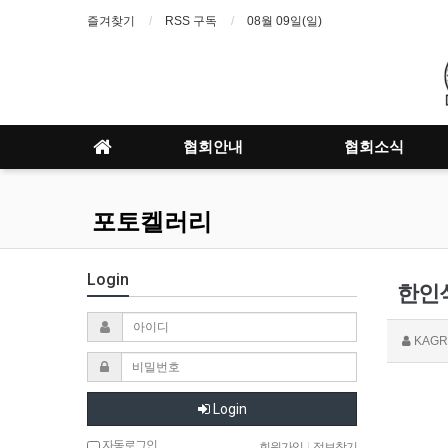
즐겨찾기
RSS 구독
08월 09일(일)
협회안내
협회소식
포토켈러리
Login
한인식
KAGR
Login
자동로그인
회원가입
|
정보찾기