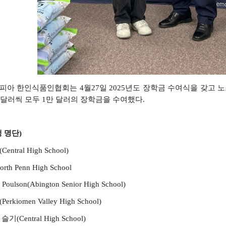
피아
한인식품인협회는
4
월
27
일
2025
년도
장학금
수여식을
갖고
노
달러씩
모두
1
만
달러의
장학금을
수여했다
.
생
명단
)
(Central High School)
orth Penn High School
l Poulson(Abington Senior High School)
(Perkiomen Valley High School)
y
슬기
(Central High School)