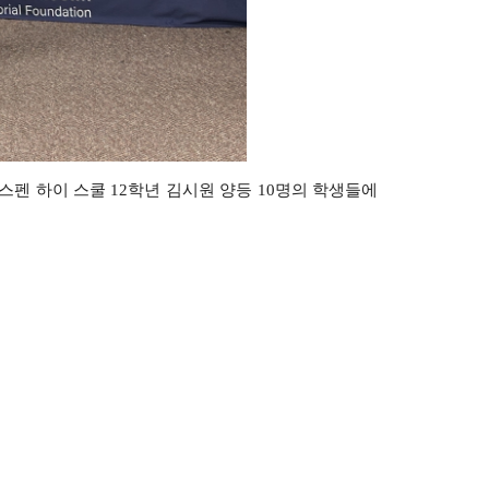
스펜
하이
스쿨
12
학년
김시원
양등
10
명의
학생들에