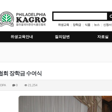
위생교육
장학금
식품
뉴스
신청서
|
|
|
|
위생교육안내
질의답변
자료실
협회 장학금 수여식
OPA
0
21,254