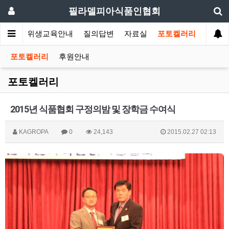
필라델피아식품인협회
회소식
위생교육안내
질의답변
자료실
포토켈러리
포토켈러리
후원안내
포토켈러리
2015년 식품협회 구정의밤 및 장학금 수여식
KAGROPA
0
24,143
2015.02.27 02:13