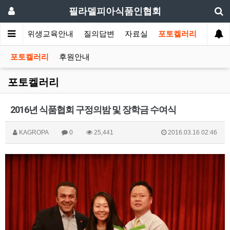
필라델피아식품인협회
회소식
위생교육안내
질의답변
자료실
포토켈러리
포토켈러리
후원안내
포토켈러리
2016년 식품협회 구정의밤 및 장학금 수여식
KAGROPA
0
25,441
2016.03.16 02:46