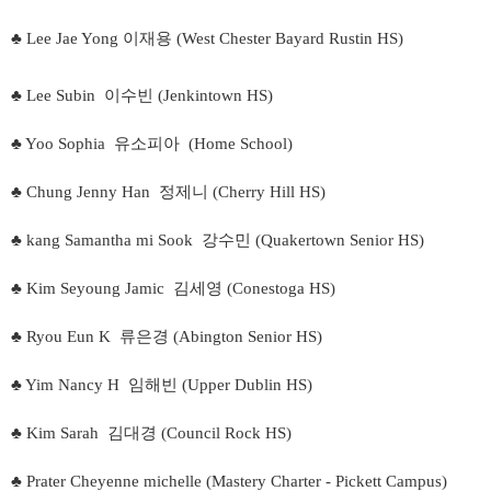
♣ Lee Jae Yong 이재용 (West Chester Bayard Rustin HS)
♣ Lee Subin 이수빈 (Jenkintown HS)
♣ Yoo Sophia 유소피아 (Home School)
♣ Chung Jenny Han 정제니 (Cherry Hill HS)
♣ kang Samantha mi Sook 강수민 (Quakertown Senior HS)
♣ Kim Seyoung Jamic 김세영 (Conestoga HS)
♣ Ryou Eun K 류은경 (Abington Senior HS)
♣ Yim Nancy H 임해빈 (Upper Dublin HS)
♣ Kim Sarah 김대경 (Council Rock HS)
♣ Prater Cheyenne michelle (Mastery Charter - Pickett Campus)