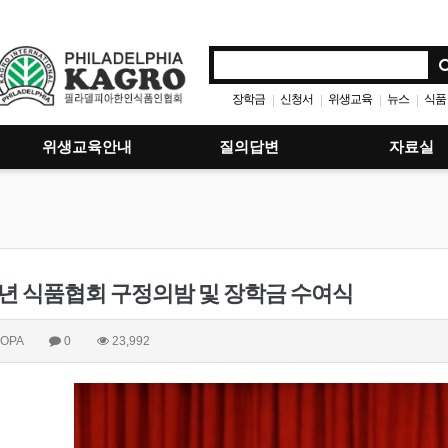
장학금
신청서
위생교육
뉴스
식품
|
|
|
|
위생교육안내
질의답변
자료실
6년 식품협회 구정의밤 및 장학금 수여식
OPA
0
23,992