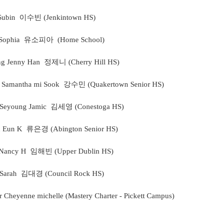
 Subin 이수빈 (Jenkintown HS)
 Sophia 유소피아 (Home School)
g Jenny Han 정제니 (Cherry Hill HS)
 Samantha mi Sook 강수민 (Quakertown Senior HS)
 Seyoung Jamic 김세영 (Conestoga HS)
u Eun K 류은경 (Abington Senior HS)
 Nancy H 임해빈 (Upper Dublin HS)
 Sarah 김대경 (Council Rock HS)
r Cheyenne michelle (Mastery Charter - Pickett Campus)