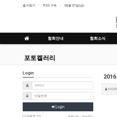
즐겨찾기
RSS 구독
08월 07일(금)
협회안내
협회소식
포토켈러리
Login
201
KAGR
Login
자동로그인
회원가입
|
정보찾기