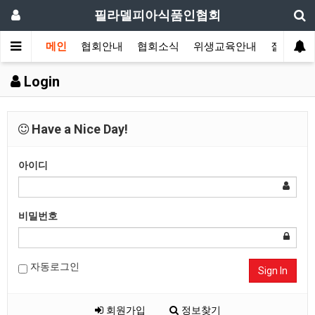
필라델피아식품인협회
메인
협회안내
협회소식
위생교육안내
질의답변
Login
Have a Nice Day!
아이디
비밀번호
자동로그인
Sign In
회원가입
정보찾기