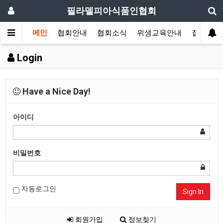
필라델피아식품인협회
메인
협회안내
협회소식
위생교육안내
질의답변
Login
Have a Nice Day!
아이디
비밀번호
자동로그인
Sign In
회원가입
정보찾기