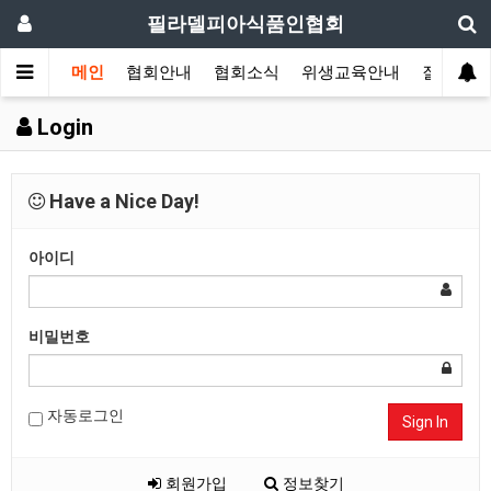
필라델피아식품인협회
메인
협회안내
협회소식
위생교육안내
질의답변
Login
Have a Nice Day!
아이디
비밀번호
자동로그인
Sign In
회원가입
정보찾기