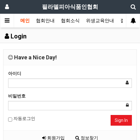
필라델피아식품인협회
메인
협회안내
협회소식
위생교육안내
질의답변
Login
Have a Nice Day!
아이디
비밀번호
자동로그인
Sign In
회원가입
정보찾기