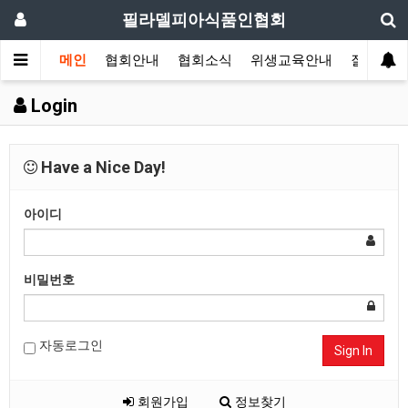
필라델피아식품인협회
메인
협회안내
협회소식
위생교육안내
질의답변
Login
Have a Nice Day!
아이디
비밀번호
자동로그인
Sign In
회원가입
정보찾기