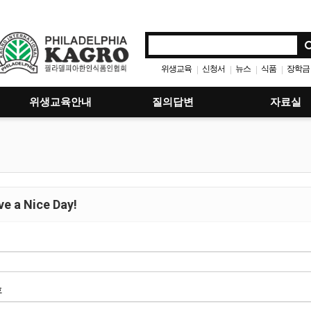
위생교육
신청서
뉴스
식품
장학금
|
|
|
|
위생교육안내
질의답변
자료실
e a Nice Day!
호