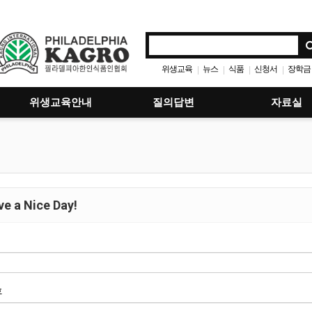
위생교육
뉴스
식품
신청서
장학금
|
|
|
|
위생교육안내
질의답변
자료실
e a Nice Day!
호