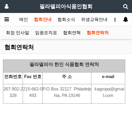
필라델피아식품인협회
메인
협회안내
협회소식
위생교육안내
질의답변
회장 인사말
임원조직표
협회연혁
협회연락처
협회연락처
필라델피아 한인 식품협회 연락처
전화번호
Fax 번호
주 소
e-mail
267-902-2
215-662-0
P.O Box 32117 Philadelp
kagropa@gmai
328
493
hia, PA 19146
l.com