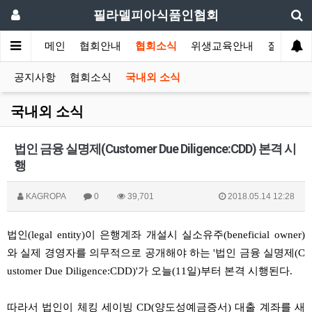
필라델피아식품인협회
메인
협회안내
협회소식
위생교육안내
질의답변
공지사항
협회소식
국내외 소식
국내외 소식
법인 금융 실명제(Customer Due Diligence:CDD) 본격 시
행
KAGROPA
0
39,701
2018.05.14 12:28
법인
(legal entity)
이
은행계좌
개설시
실소유주
(beneficial owner)
와
실제
경영자를
의무적으로
공개해야
하는
'
법인
금융
실명제
(C
ustomer Due Diligence:CDD)'
가
오늘
(11
일
)
부터
본격
시행된다
.
따라서
법인이
체킹
세이빙
CD(
양도성예금증서
)
대출
계좌를
새