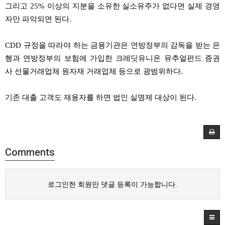
그리고
25%
이상의
지분을
소유한
실소유주가
없다면
실제
경영
자만
파악되면
된다
.
CDD
규정을
따라야
하는
금융기관은
연방정부의
감독을
받는
은
행과
연방정부의
보험에
가입한
크레딧유니온
뮤추얼펀드
증권
사
선물거래업체
원자재
거래업체
등으로
광범위하다
.
기존
대출
고객도
재융자를
하면
법인
실명제
대상이
된다
.
Comments
로그인한 회원만 댓글 등록이 가능합니다.