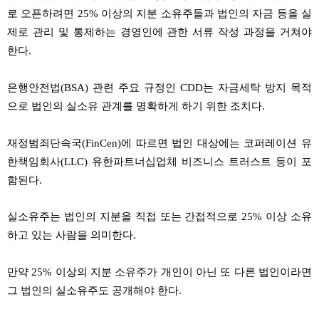
로
오픈하려면
25%
이상의
지분
소유주들과
법인의
자금
등을
실
제로
관리
및
통제하는
경영인에
관한
서류
작성
과정을
거쳐야
한다
.
은행안전법
(BSA)
관련
주요
규정인
CDD
는
자금세탁
방지
목적
으로
법인의
실소유
관계를
명확하게
하기
위한
조치다
.
재정범죄단속국
(FinCen)
에
따르면
법인
대상에는
코퍼레이션
유
한책임회사
(LLC)
유한파트너십업체
비즈니스
트러스트
등이
포
함된다
.
실소유주는
법인의
지분을
직접
또는
간접적으로
25%
이상
소유
하고
있는
사람을
의미한다
.
만약
25%
이상의
지분
소유주가
개인이
아닌
또
다른
법인이라면
그
법인의
실소유주도
공개해야
한다
.