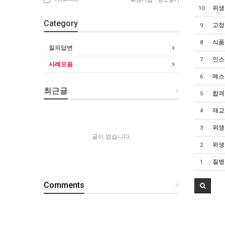
위생
10
Category
고정
9
식품
8
질의답변
인스
7
사례모음
메스
6
최근글
+
합격
5
재교
4
위생
3
글이 없습니다.
위생
2
질병
1
Comments
+