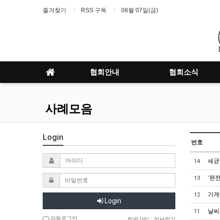
즐겨찾기
RSS 구독
08월 07일(금)
협회안내
협회소식
사례모음
Login
번호
세균
14
‘완
13
가게
12
Login
날씨
11
자동로그인
회원가입
|
정보찾기