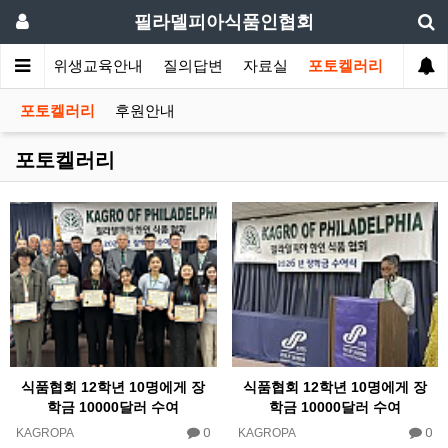
필라델피아식품인협회
회소식
위생교육안내
질의답변
자료실
포토켈러리
포토켈러리
후원안내
포토켈러리
식품협회 12학년 10명에게 장
식품협회 12학년 10명에게 장
학금 10000달러 수여
학금 10000달러 수여
0
0
KAGROPA
KAGROPA