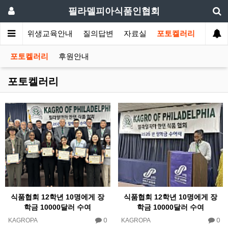
필라델피아식품인협회
회소식
위생교육안내
질의답변
자료실
포토켈러리
포토켈러리
후원안내
포토켈러리
식품협회 12학년 10명에게 장
식품협회 12학년 10명에게 장
학금 10000달러 수여
학금 10000달러 수여
0
0
KAGROPA
KAGROPA