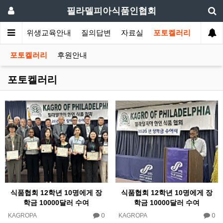
필라델피아식품인협회
회소식
위생교육안내
질의답변
자료실
포토켈러리
포토켈러리
후원안내
포토켈러리
식품협회 12학년 10명에게 장
식품협회 12학년 10명에게 장
학금 10000달러 수여
학금 10000달러 수여
0
0
KAGROPA
KAGROPA