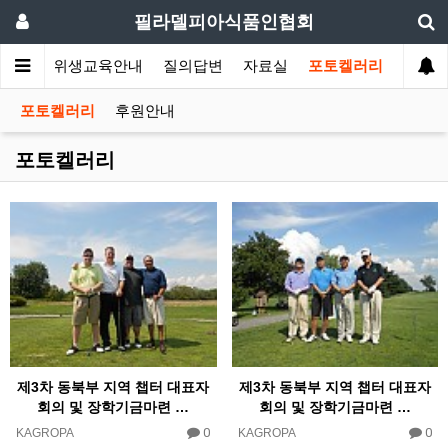
필라델피아식품인협회
회소식
위생교육안내
질의답변
자료실
포토켈러리
포토켈러리
후원안내
포토켈러리
제3차 동북부 지역 챕터 대표자
제3차 동북부 지역 챕터 대표자
회의 및 장학기금마련 …
회의 및 장학기금마련 …
0
0
KAGROPA
KAGROPA