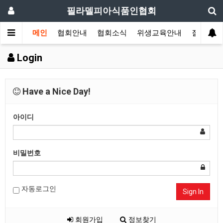
필라델피아식품인협회
메인
협회안내
협회소식
위생교육안내
질의답변
Login
Have a Nice Day!
아이디
비밀번호
자동로그인
Sign In
회원가입
정보찾기