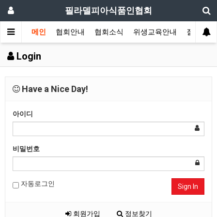
필라델피아식품인협회
메인
협회안내
협회소식
위생교육안내
질의답변
Login
Have a Nice Day!
아이디
비밀번호
자동로그인
Sign In
회원가입
정보찾기