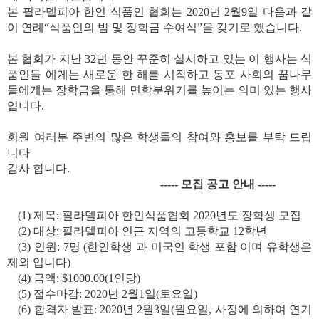
본 필라델피아 한인 식품인 협회는
2020
년
2
월
9
일 다음과 같
이 연례
“
식품인의 밤 및 장학금 수여식
”
을 갖기로 했습니다
.
본 협회가 지난
32
년 동안 꾸준히 실시하고 있는 이 행사는 식
품인들 에게는 새로운 한 해를 시작하고 동포 사회의 꿈나무
들에게는 장학금을 통해 면학분위기를 높이는 의미 있는 행사
입니다
.
회원 여러분 주변의 많은 학생들의 참여와 홍보를 부탁 드립
니다
감사 합니다
.
-----
모집 공고 안내
-----
(1)
제목
:
필라델피아 한인식품협회
2020
년도 장학생 모집
(2)
대상
:
필라델피아 인근 지역의 고등학교
12
학년
(3)
인원
: 7
명
(
한인학생 과 미국인 학생 포함 이며 유학생은
제외 입니다
)
(4)
금액
: $1000.00(1
인당
)
(5)
접수마감
: 2020
년
2
월
1
일
(
토요일
)
(6)
합격자 발표
: 2020
년
2
월
3
일
(
월요일
,
사정에 의하여 연기