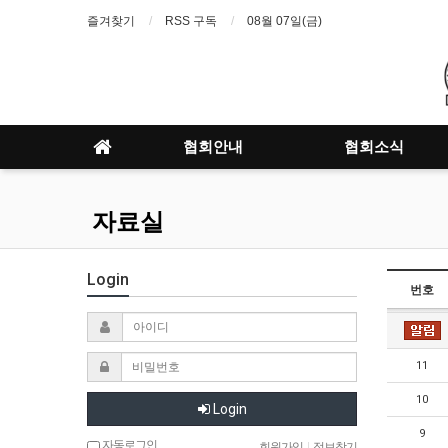
즐겨찾기
RSS 구독
08월 07일(금)
협회안내
협회소식
자료실
Login
번호
11
10
Login
9
자동로그인
회원가입
|
정보찾기