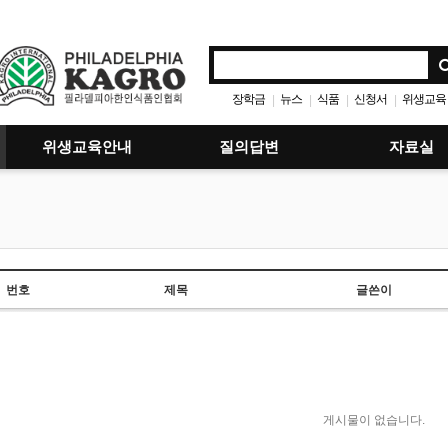
장학금
뉴스
식품
신청서
위생교육
|
|
|
|
위생교육안내
질의답변
자료실
번호
제목
글쓴이
게시물이 없습니다.