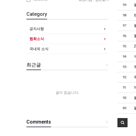
99
Category
98
97
공지사항
96
협회소식
95
국내외 소식
94
최근글
+
93
92
91
글이 없습니다.
90
89
Comments
+