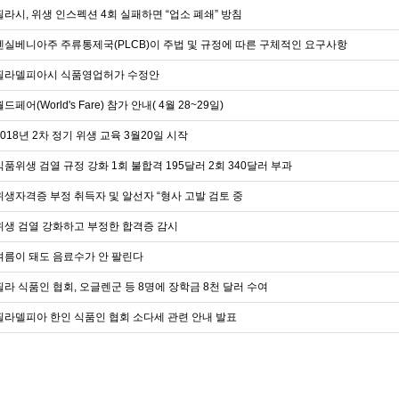
필라시, 위생 인스펙션 4회 실패하면 “업소 폐쇄” 방침
펜실베니아주 주류통제국(PLCB)이 주법 및 규정에 따른 구체적인 요구사항
필라델피아시 식품영업허가 수정안
월드페어(World's Fare) 참가 안내( 4월 28~29일)
2018년 2차 정기 위생 교육 3월20일 시작
식품위생 검열 규정 강화 1회 불합격 195달러 2회 340달러 부과
위생자격증 부정 취득자 및 알선자 “형사 고발 검토 중
위생 검열 강화하고 부정한 합격증 감시
여름이 돼도 음료수가 안 팔린다
필라 식품인 협회, 오글렌군 등 8명에 장학금 8천 달러 수여
필라델피아 한인 식품인 협회 소다세 관련 안내 발표