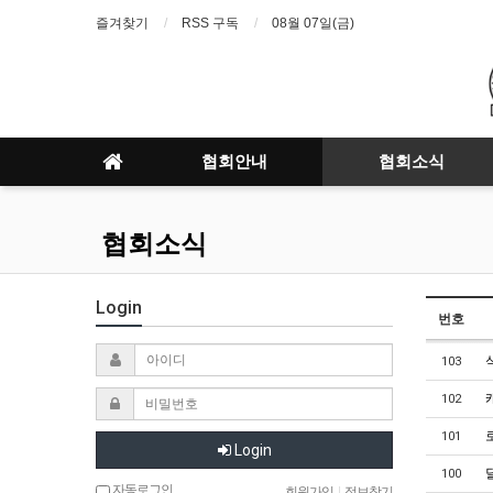
즐겨찾기
RSS 구독
08월 07일(금)
협회안내
협회소식
협회소식
Login
번호
103
102
101
Login
100
자동로그인
회원가입
|
정보찾기