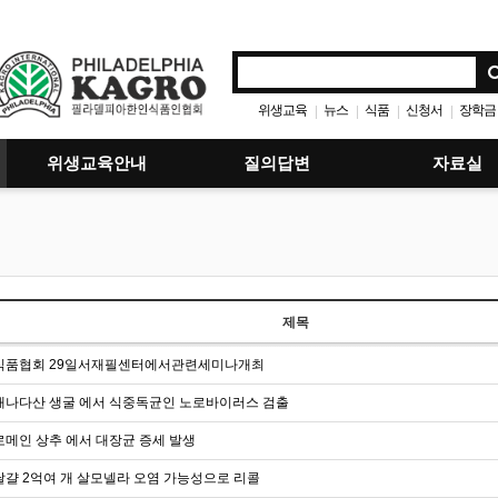
위생교육
뉴스
식품
신청서
장학금
|
|
|
|
위생교육안내
질의답변
자료실
제목
식품협회 29일서재필센터에서관련세미나개최
캐나다산 생굴 에서 식중독균인 노로바이러스 검출
로메인 상추 에서 대장균 증세 발생
달걀 2억여 개 살모넬라 오염 가능성으로 리콜