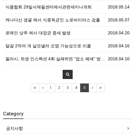
식품협회 29일서재필센터에서관련세미나개최
2018.05.14
캐나다산 생굴 에서 식중독균인 노로바이러스 검출
2018.05.07
로메인 상추 에서 대장균 증세 발생
2018.04.20
달걀 2억여 개 살모넬라 오염 가능성으로 리콜
2018.04.16
필라시, 위생 인스펙션 4회 실패하면 “업소 폐쇄” 방…
2018.04.10
1
2
3
4
5
Category
공지사항