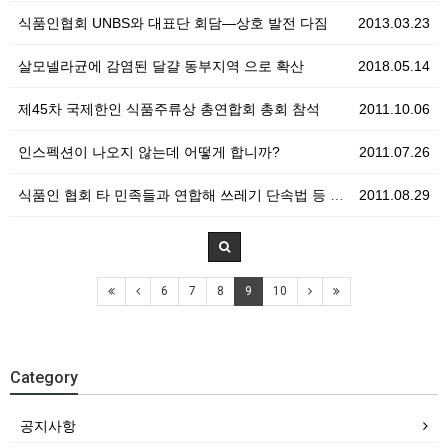
식품인협회 UNBS와 대표단 회담—상호 발전 다짐
2013.03.23
살모넬라균에 감염된 달걀 동부지역 으로 확산
2018.05.14
제45차 국제한인 식품주류상 총연합회 총회 참석
2011.10.06
인스펙션이 나오지 않는데 어떻게 합니까?
2011.07.26
식품인 협회 타 민족들과 연합해 쓰레기 단속법 등 개정…
2011.08.29
6
7
8
9
10
Category
공지사항