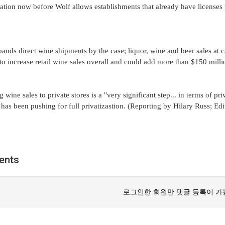
ation now before Wolf allows establishments that already have licenses fo
xpands direct wine shipments by the case; liquor, wine and beer sales at c
to increase retail wine sales overall and could add more than $150 millio
 wine sales to private stores is a "very significant step... in terms of 
 has been pushing for full privatizastion. (Reporting by Hilary Russ; Ed
ents
로그인한 회원만 댓글 등록이 가