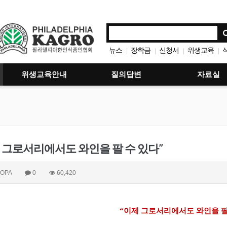
뉴스
장학금
신청서
위생교육
|
|
|
|
위생교육안내
질의답변
자료실
 그로서리에서도 와인을 팔 수 있다”
OPA
0
60,420
“이제 그로서리에서도 와인을 팔