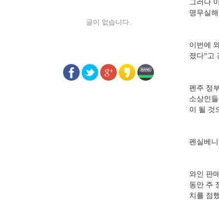
그러나 이
명무실해
글이 없습니다.
이번에 와
졌다”고
펜주 정부
소상인들은
이 될 것
펜실베니아
와인 판매
동안 주 
치를 점