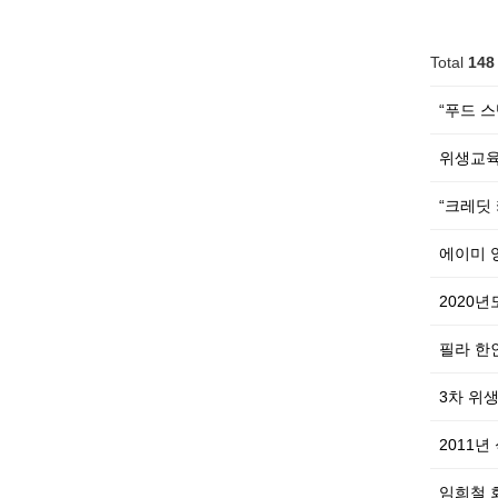
Total
148
“푸드 
위생교육
“크레딧
에이미 
2020
필라 한
3차 위
2011
임희철 