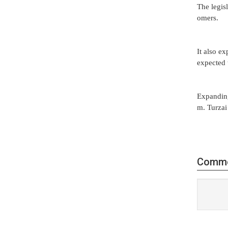
The legisl
omers.
It also e
expected 
Expanding
m. Turzai
Comm