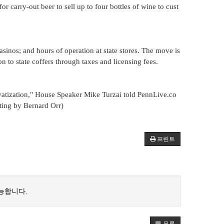
r carry-out beer to sell up to four bottles of wine to cust
asinos; and hours of operation at state stores. The move is
n to state coffers through taxes and licensing fees.
privatization," House Speaker Mike Turzai told PennLive.co
iting by Bernard Orr)
프린트
능합니다.