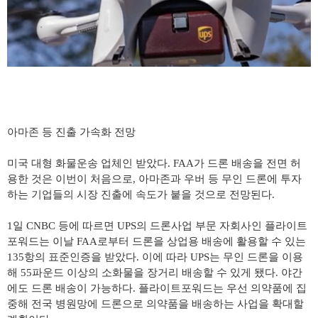
아마존 등 진출 가속화 전망
미국 대형 화물운송 업체인 받았다
. FAA
가 드론 배송을 전면 허
용한 것은 이번이 처음으로
,
아마존과 우버 등 무인 드론에 투자
하는 기업들의 시장 진출에 속도가 붙을 것으로 전망된다
.
1
일
CNBC
등에 따르면
UPS
의 드론사업 부문 자회사인 플라이트
포워드는 이날
FAA
로부터 드론을 상업용 배송에 활용할 수 있는
135
항의 표준인증을 받았다
.
이에 따라
UPS
는 무인 드론을 이용
해
55
파운드 이상의 소화물을 장거리 배송할 수 있게 됐다
.
야간
에도 드론 배송이 가능하다
.
플라이트포워드는 우선 의약품에 집
중해 전국 병원망에 드론으로 의약품을 배송하는 사업을 확대할