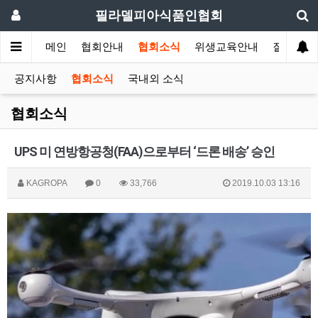
필라델피아식품인협회
메인
협회안내
협회소식
위생교육안내
질의답변
공지사항
협회소식
국내외 소식
협회소식
UPS 미 연방항공청(FAA)으로부터 ‘드론 배송’ 승인
KAGROPA
0
33,766
2019.10.03 13:16