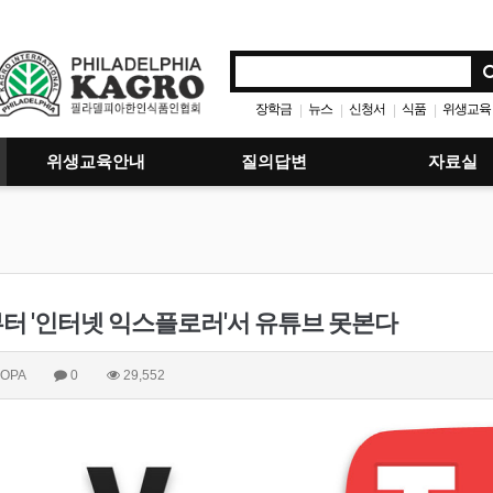
장학금
뉴스
신청서
식품
위생교육
|
|
|
|
위생교육안내
질의답변
자료실
터 '인터넷 익스플로러'서 유튜브 못본다
OPA
0
29,552