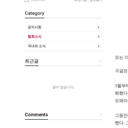
Category
공지사항
협회소식
국내외 소식
오는
3
최근글
+
구글은
3
월부
글이 없습니다.
화했다
오페라
Comments
+
그동안
했다
.