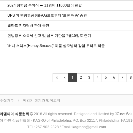
2024 장학금 수여식 --- 11명에 11000달러 전달
UPS 미 연방항공청(FAA)으로부터 ‘드론 배송’ 승인
월마트 전자담배 판매 중단
연방정부 소득세 신고 및 납부 기한을 7월15일로 연기
'허니 스맥스(Honey Smacks)' 제품 살모넬라 감염 우려로 리콜
1
2
3
4
5
6
7
8
단수집거부
책임의 한계와 법적고지
라델피아 식품협회
2018 All rights reserved. Designed and Hosted by
JCInet Sol
인 식품인협회 - KAGRO of Philadelphia, P.O. Box 32117, Philadelphia, PA 1914
TEL: 267-902-2328 / Email: kagropa@gmail.com