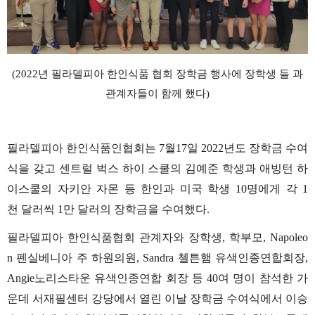
(2022년 필라델피아 한인식품 협회 장학금 행사에 장학생 들 과
관계자들이 함께 했다)
필라델피아
한인식품인협회는
7
월
17
일
2022
년도
장학금
수여
식을
갖고
센트럴
벅스
하이
스쿨의
김예준
학생과
애빙턴
하
이스쿨의
자키안
자몬
등
한인과
미국
학생
10
명에게
각
1
천
달러씩
1
만
달러의
장학금을
수여했다
.
필라델피아
한인식품협회
관계자와
장학생
,
학부모
, Napoleo
n
펜실베니아
주
하원의원
, Sandra
첼튼햄
유색인종연합회장
,
Angie
노리스타운
유색인종연합
회장
등
40
여
명이
참석한
가
운데
서재필센터
강당에서
열린
이날
장학금
수여식에서
이승