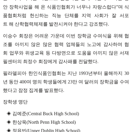
안
장학사업을
해
온
식품인협회가
너무나
자랑스럽다
”
며
식
품협회처럼
헌신하는
직능
단체를
지역
사회가
잘
서포
트
해
산학협력체제를
발전시켜야
한다고
강조했다
.
이승수
회장은
어려운
가운데
이번
장학금
수여식을
위해
협
조를
아끼지
않은
많은
협력
업체들의
노고에
감사하며
협
회
업무와
위생교육
등
다방면으로
도움을
아끼지
않은
서재
필센터의
최정수
회장에게
감사패를
전달했다
.
필라델피아
한인식품인협회는
지난
1993
년부터
올해까지
30
년
동안
400
여
명의
학생들에게
23
만
여
달러의
장학금을
수여
했다고
잠정
집계를
발표했다
.
장학생
명단
◈
김예준(Central Buck High School)
◈
한상욱(North Penn High School)
◈
정유빈(Upper Dublin High School)