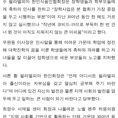
수
필라델피아
한인식품인협회장은
장학생들과
학부모들에
게
축하의
인사를
전하고
“
장학사업은
본
협회가
가장
중점
을
두고
시행하는
부분
”
이며
지난
30
여년
동안
한
해도
거르
지
않고
실시했으나
“
작년에
코비드
-19
으로
부득히
한
번
건
너
뛴
것이
아직도
지워지지
않는
큰
아쉬움
”
이라고
했다
.
우완동
이사장은
인사말을
통해
어려운
가운데
학업에
정진
해
대학진학의
꿈을
이룬
학생들에게
축하와
격려를
하고
자
녀들을
잘
이끌어
장학생으로
세운
부모들의
노고를
치하했
다
.
샤론
황
필라델피아
한인회장은
“
언제
어디서든
필라델피
아
출신이라는
자부심을
갖고
열심히
공부해
주기
바란
다
”
며
어디에
있건
자신의
발전은
물론
지역
사회의
발전을
염
두에
두고
일하는
큰
사람이
되기
바란다고
당부했다
.
최정수
서재필
센터
회장과
나폴레온
노벨
펜주
하원의원
은
“
지역
사회를
기반으로
활동하는
단체
가운데
30
여년
동