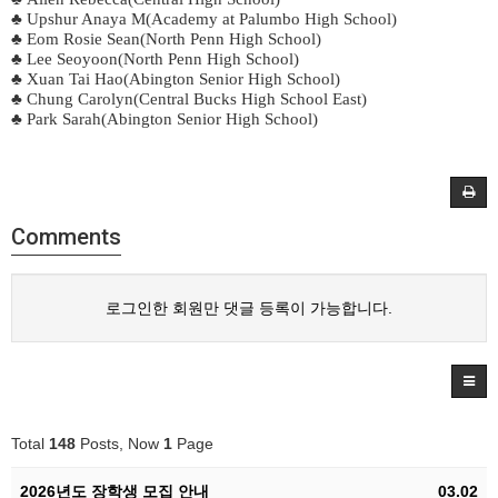
♣
Upshur Anaya M(Academy at Palumbo High School)
♣
Eom Rosie Sean(North Penn High School)
♣
Lee Seoyoon(North Penn High School)
♣
Xuan Tai Hao(Abington Senior High School)
♣
Chung Carolyn(Central Bucks High School East)
♣
Park Sarah(Abington Senior High School)
Comments
로그인한 회원만 댓글 등록이 가능합니다.
Total
148
Posts, Now
1
Page
2026년도 장학생 모집 안내
03.02