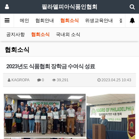
필라델피아식품인협회
메인
협회안내
협회소식
위생교육안내
질의답변
공지사항
협회소식
국내외 소식
협회소식
2023년도 식품협회 장학금 수여식 성료
KAGROPA
0
39,291
2023.04.25 10:43