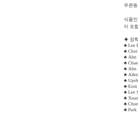
우완동
식품인
이 포
◈ 장
♣
Lee 
♣
Choi
♣
Ahn 
♣
Chae
♣
Ahn 
♣
Alle
♣
Upsh
♣
Eom 
♣
Lee 
♣
Xuan
♣
Chun
♣
Park