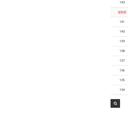
143
열람중
141
140
139
138
137
136
135
134