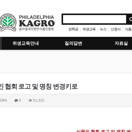
장학금
위생교육
뉴스
신청서
식품
|
|
|
|
위생교육안내
질의답변
자료실
 협회 로고 및 명칭 변경키로
OPA
0
51,315
식품인 협회 로고 및 명칭 