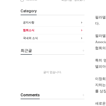
Category
필라델
공지사항
다.
협회소식
필라델피
국내외 소식
Asso
협회의
최근글
+
특히 
델피아
글이 없습니다.
이창희
지하는
를 상
Comments
+
새로운