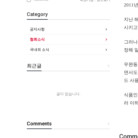
201
Category
지난 
시키고
공지사항
협회소식
그러나
국내외 소식
정해 
우완동
최근글
+
면서도
드 사
글이 없습니다.
식품인
러 이
Comments
+
Comm