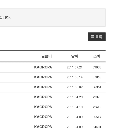
합니다.
목록
글쓴이
날짜
조회
KAGROPA
2011.07.21
69033
KAGROPA
2011.06.14
57868
KAGROPA
2011.06.02
56364
KAGROPA
2011.04.28
72376
KAGROPA
2011.04.10
72419
KAGROPA
2011.04.09
55517
KAGROPA
2011.04.09
64431