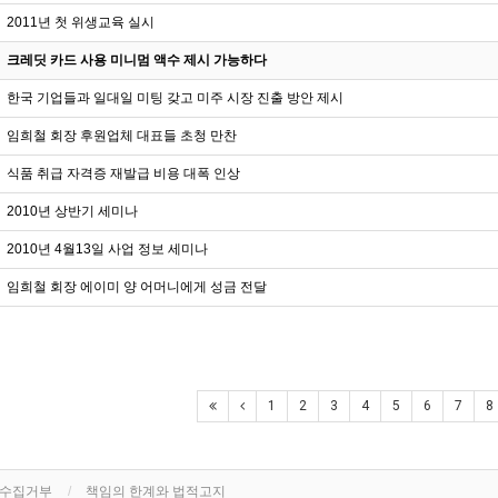
2011년 첫 위생교육 실시
크레딧 카드 사용 미니멈 액수 제시 가능하다
한국 기업들과 일대일 미팅 갖고 미주 시장 진출 방안 제시
임희철 회장 후원업체 대표들 초청 만찬
식품 취급 자격증 재발급 비용 대폭 인상
2010년 상반기 세미나
2010년 4월13일 사업 정보 세미나
임희철 회장 에이미 양 어머니에게 성금 전달
1
2
3
4
5
6
7
8
단수집거부
책임의 한계와 법적고지