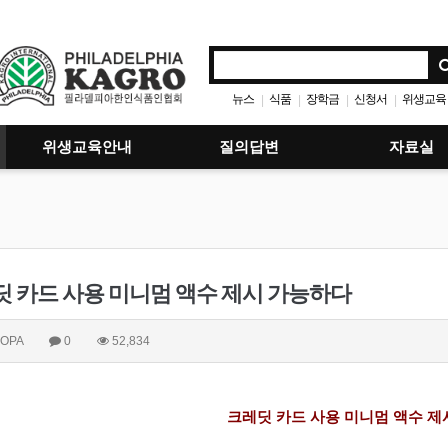
뉴스
식품
장학금
신청서
위생교육
|
|
|
|
위생교육안내
질의답변
자료실
 카드 사용 미니멈 액수 제시 가능하다
OPA
0
52,834
크레딧 카드 사용 미니멈 액수 제