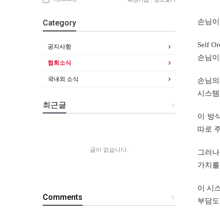
손님이
Category
Self
공지사항
손님이
협회소식
국내외 소식
손님의
시스템
최근글
+
이 방
따로 
글이 없습니다.
그러나
가치를
이 시
Comments
+
부담도