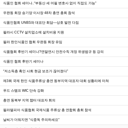
식품인 협회 세미나..“부동산 세 어필 변호사 없이 직접도 가능”
우완동 회장 송기양 이사장 48차 총연 총회 참석
식품인협회 UNBS와 대표단 회담—상호 발전 다짐
필라시 CCTV 설치업소에 설치비용 지원
필라 한인식품인 협회 우완동 회장 유임
식품협회 후반기 세미나?연말연시 안전수칙 개정 위생법규 등 강의
식품인 협회 후반기 세미나
“저소득층 흑인 사회 현금 보조가 끊어졌다”
제3회 국제 한인 식품주류상 총연 동부지역 대표자 대회 성황리에 마쳐
푸드 스탬프 WIC 단속 강화
총연 동북부 지역 챕터 대표자 회의
필라델피아 식품협회 국제식품 주류상 총 연합회 총회 참석
날씨가 더워지면 “식중독 주의하세요”