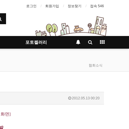
로그인
회원가입
정보찾기
접속 546
포토켈러리
협회소식
2012.05.13 00:20
 화면]
발