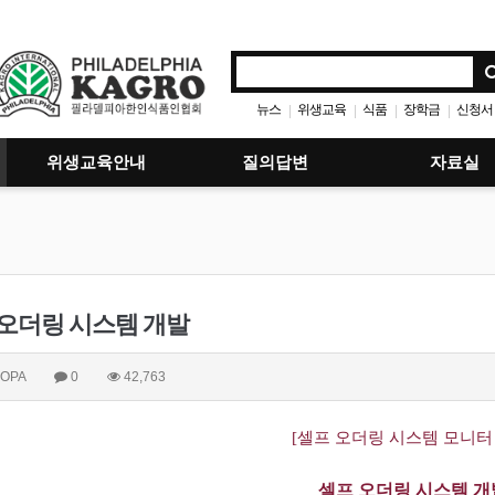
뉴스
위생교육
식품
장학금
신청서
|
|
|
|
위생교육안내
질의답변
자료실
 오더링 시스템 개발
OPA
0
42,763
[셀프 오더링 시스템 모니터
셀프 오더링 시스템 개