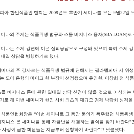
피아
한인식품인
협회는
2009
년도
후반기
세미나를
오는
9
월
22
일
세미나의
주제는
식품위생
법규와
스몰
비지니스
융자
(SBA LOAN)
로
세미나는
주제
강연에
이은
질의응답으로
구성돼
있으며
특히
주제
강
일대일
상담을
병행하기로
했다
.
세미나의
주
강사로는
식품위생
법규에
관해서는
필라델피아
시
위생
는
모아
은행의
마이크
한
부장이
선정됐으며
유인현
,
이창희
전
식품
스몰
비지니스
론에
관한
일대일
상담
신청이
많을
것으로
예상되는
기로
해
이번
세미나가
한인
사회
최초의
대규모
경제
박람회
성격을
식품인협회장은
“
이번
세미나로
그
동안
문의가
폭주했던
식품위생
비지니스
론
세미나를
통해
자금난을
해결하는
열쇠를
찾기
바란다
”
큼
사정이
급한
회원들은
지금부터
신청하기
바란다
”
고
덧붙였다
.