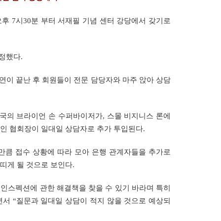
오후
7
시
30
분
부터
서재필
기념
센터
강당에서
갖기로
정했다
.
연이
끝난
후
회원들이
전문
담당자와
마주
앉아
상담
국의
브라이언
손
수퍼바이저가
,
스몰
비지니스
론에
인
협회장이
일대일
상담자로
추가
투입된다
.
만큼
접수
상황에
따라
모아
은행
관계자들을
추가로
띠게
될
것으로
보인다
.
인스펙션에
관한
해결책을
찾을
수
있기
바라며
특히
면서
“
질문과
일대일
상담이
적지
않을
것으로
예상되