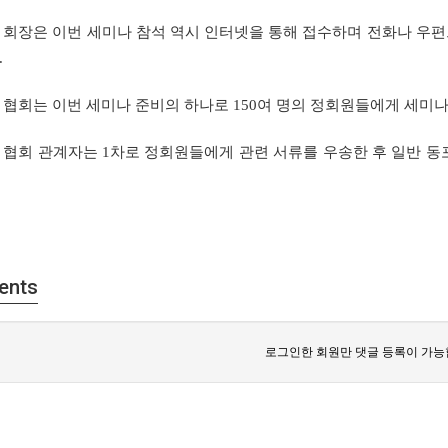
회장은
이번
세미나
참석
역시
인터넷을
통해
접수하며
전화나
우편
.
협회는
이번
세미나
준비의
하나로
150
여
명의
정회원들에게
세미
협회
관계자는
1
차로
정회원들에게
관련
서류를
우송한
후
일반
동
ents
로그인한 회원만 댓글 등록이 가능