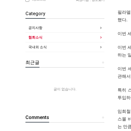
필라델
Category
했다
.
공지사항
이번
협회소식
국내외 소식
이번
하는
최근글
+
이번
관해서
글이 없습니다.
특히
투입하
임희철
Comments
+
스몰
는
만