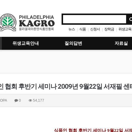
뉴스
식품
신청서
장학금
위생교육
|
|
|
|
위생교육안내
질의답변
자료실
 협회 후반기 세미나 2009년 9월22일 서재필 
OPA
0
54,177
식품인
협회
후반기
세미나
9
월
22
일
서