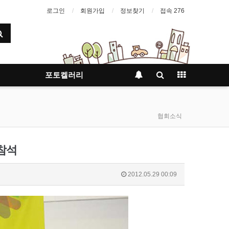
로그인
회원가입
정보찾기
접속 276
포토켈러리
협회소식
참석
2012.05.29 00:09