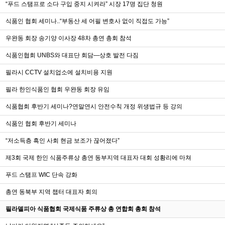
“푸드 스탬프로 소다 구입 중지 시켜라” 시장 17명 집단 청원
식품인 협회 세미나..“부동산 세 어필 변호사 없이 직접도 가능”
우완동 회장 송기양 이사장 48차 총연 총회 참석
식품인협회 UNBS와 대표단 회담—상호 발전 다짐
필라시 CCTV 설치업소에 설치비용 지원
필라 한인식품인 협회 우완동 회장 유임
식품협회 후반기 세미나?연말연시 안전수칙 개정 위생법규 등 강의
식품인 협회 후반기 세미나
“저소득층 흑인 사회 현금 보조가 끊어졌다”
제3회 국제 한인 식품주류상 총연 동부지역 대표자 대회 성황리에 마쳐
푸드 스탬프 WIC 단속 강화
총연 동북부 지역 챕터 대표자 회의
필라델피아 식품협회 국제식품 주류상 총 연합회 총회 참석