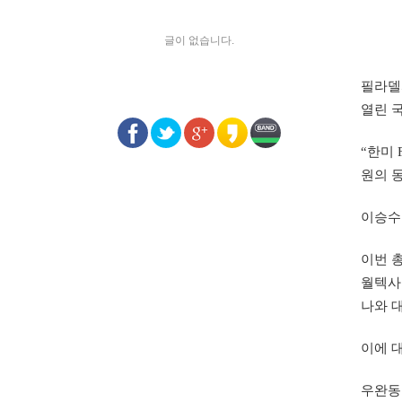
글이 없습니다.
필라델
열린 
“한미
원의 
이승수
이번 
월텍사
나와 
이에 
우완동