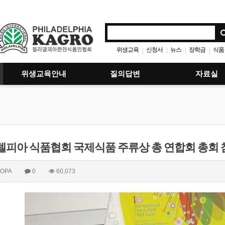
위생교육
신청서
뉴스
장학금
식품
|
|
|
|
위생교육안내
질의답변
자료실
델피아 식품협회 국제식품 주류상 총 연합회 총회 
OPA
0
60,073