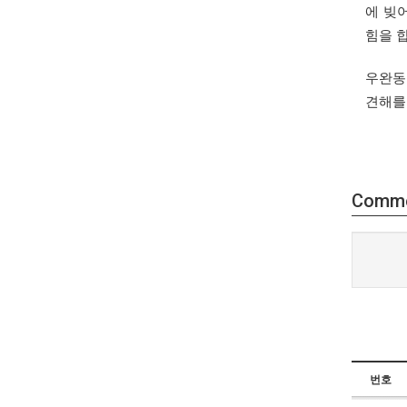
에 빚
힘을 
우완동
견해를
Comm
번호