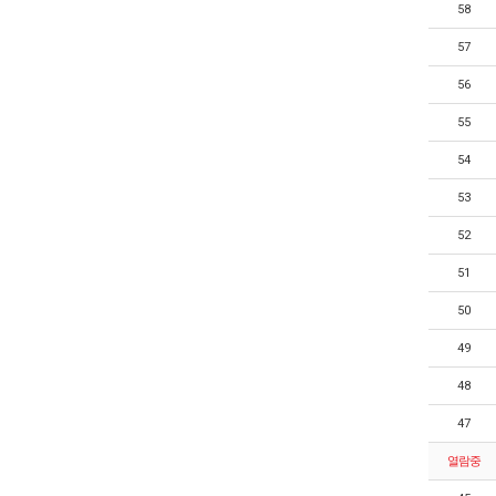
58
57
56
55
54
53
52
51
50
49
48
47
열람중