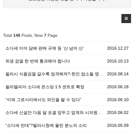
Total
148
Posts, Now
7
Page
소다세 이어 담배 판매 규제 등 ‘산 넘어 산’
2016.12.27
위생 검열 한 번에 통과해야 합니다
2016.10.13
필라시 식품검열 갈수록 엄격해져?-한인 업소들 영업정지…
2016.08.14
필라델피아 소다세 온스당 1.5 센트로 확정
2016.06.18
“이제 그로서리에서도 와인을 팔 수 있다”
2016.06.10
소다세 신설안 다음 달 표결 앞두고 업계와 시의원들 찬…
2016.06.02
“소다세 반대”?필라시청에 울린 분노의 소리
2016.05.09