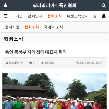
필라델피아식품인협회
메인
협회안내
협회소식
위생교육안내
질의답변
공지사항
협회소식
국내외 소식
협회소식
총연 동북부 지역 챕터 대표자 회의
KAGROPA
0
58,652
2012.06.23 23:07