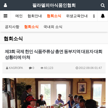
필라델피아식품인협회
메인
협회안내
협회소식
위생교육안내
질의답변
공지사항
협회소식
국내외 소식
협회소식
제3회 국제 한인 식품주류상 총연 동부지역 대표자 대회
성황리에 마쳐
KAGROPA
0
60,123
2012.09.06 01:47